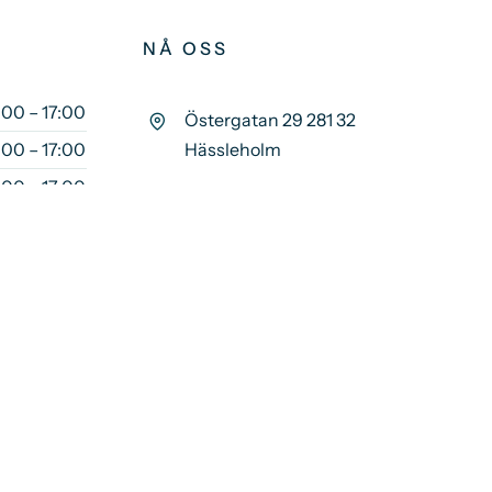
NÅ OSS
:00 – 17:00
Östergatan 29 281 32
:00 – 17:00
Hässleholm
:00 – 17:00
0451-100 50
:00 – 17:00
info@alfatandvard.se
00 – 12:00
JOBBA HOS OSS
Lediga tjänster