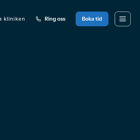
a kliniken
Ring oss
Boka tid