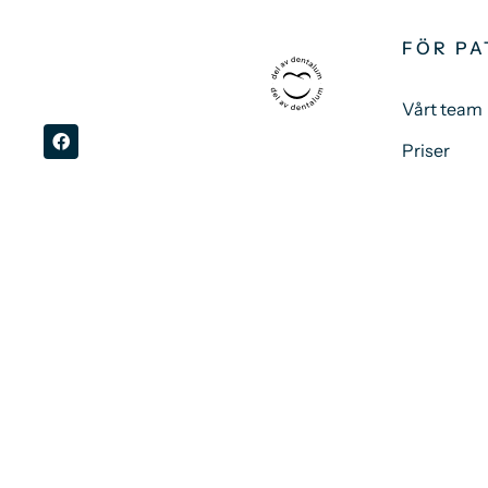
FÖR PA
Vårt team
Priser
Våra beha
Kontakt
Patientsä