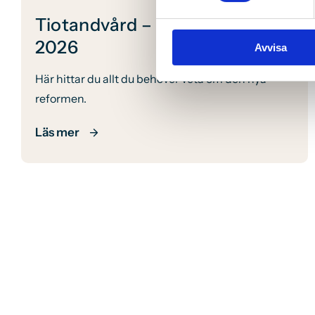
Tiotandvård – Nya regler från
2026
Avvisa
Här hittar du allt du behöver veta om den nya
reformen.
Läs mer