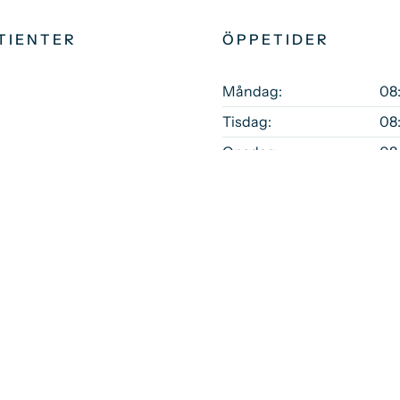
TIENTER
ÖPPETIDER
Måndag:
08
Tisdag:
08
Onsdag:
08
ndlingar
Torsdag:
08
Fredag:
08:
kerhet