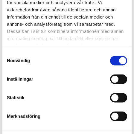
här och fyll i dina uppgifter så tar vi
för sociala medier och analysera vår trafik. Vi
kontakt med dig inom kort.
vidarebefordrar även sådana identifierare och annan
information från din enhet till de sociala medier och
annons- och analysföretag som vi samarbetar med.
Kontakta oss
Dessa kan i sin tur kombinera informationen med annan
information som du har tillhandahållit eller som de har
samlat in när du har använt deras tjänster.
Samtyckesval
Nödvändig
Inställningar
Statistik
Marknadsföring