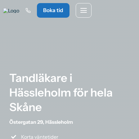
Fortsätt
Boka tid
till
innehållet
Tandläkare
i
Hässleholm för hela
Skåne
Östergatan 29, Hässleholm
Korta väntetider