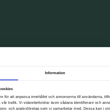
v Dentalum
Information
om patient. Genom Dentalum får vi samtidigt
ch kvalitetssäkrad vård – för att du ska känna dig
cookies
e för att anpassa innehållet och annonserna till användarna, tillh
vår trafik. Vi vidarebefordrar även sådana identifierare och anna
nnons- och analysföretag som vi samarbetar med. Dessa kan i sin