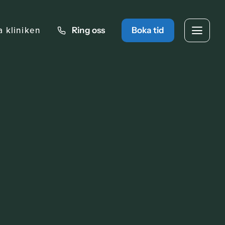
a kliniken
Ring oss
Boka tid