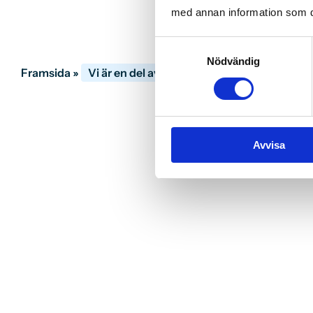
med annan information som du 
Samtyckesval
Nödvändig
Framsida
»
Vi är en del av Dentalum
Avvisa