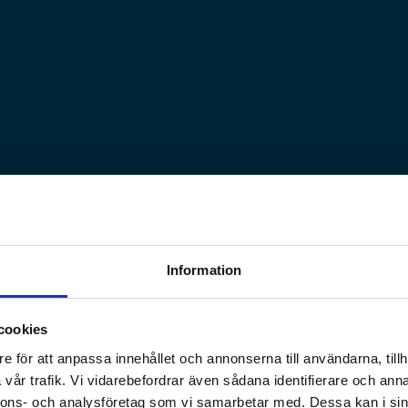
Information
med blekskenor för ett naturligt vitare leende.
cookies
e för att anpassa innehållet och annonserna till användarna, tillh
vår trafik. Vi vidarebefordrar även sådana identifierare och anna
nnons- och analysföretag som vi samarbetar med. Dessa kan i sin