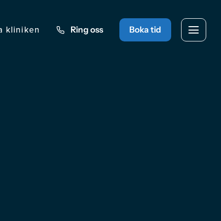
a kliniken
Ring oss
Boka tid