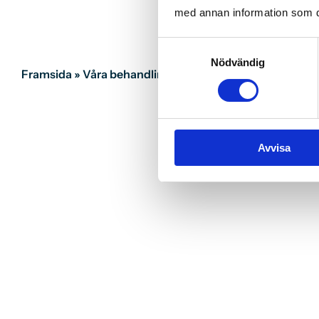
med annan information som du 
Samtyckesval
Nödvändig
Framsida
»
Våra behandlingar
»
Estetisk tandvård
»
Ta
Avvisa