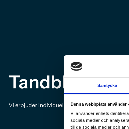
Tandblekning
Samtycke
Vi erbjuder individuellt anpassad tandblekning 
Denna webbplats använder 
Vi använder enhetsidentifierar
sociala medier och analysera 
till de sociala medier och a