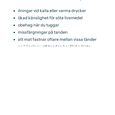
ilningar vid kalla eller varma drycker
ökad känslighet för söta livsmedel
obehag när du tuggar
missfärgningar på tanden
att mat fastnar oftare mellan vissa tänder
en känsla av att tanden har förändrats
Om du misstänker att du har ett hål i tanden är det
bra att boka en tid hos oss på Alfa Tandvårdsklinik
för en bedömning.