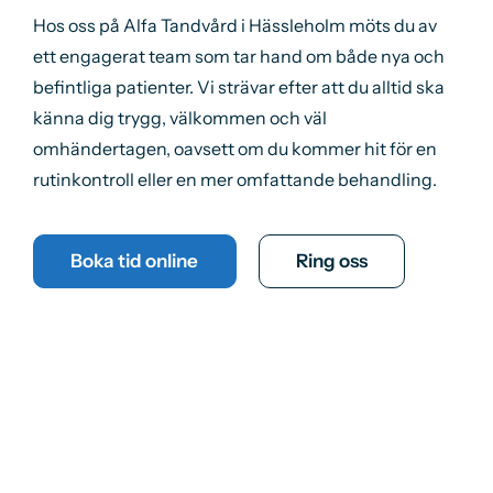
Hos
oss
på
Alfa
Tandvård
i
Hässleholm
möts
du
av
ett
engagerat
team
som
tar
hand
om
både
nya
och
befintliga
patienter.
Vi
strävar
efter
att
du
alltid
ska
känna
dig
trygg,
välkommen
och
väl
omhändertagen,
oavsett
om
du
kommer
hit
för
en
rutinkontroll
eller
en
mer
omfattande
behandling.
Boka tid online
Ring oss